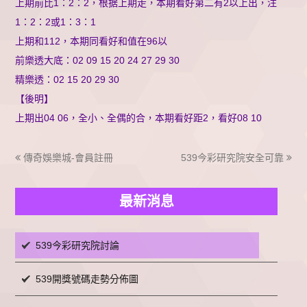
上期前比1：2：2，根据上期走，本期看好第二有2以上出，注
1：2：2或1：3：1
上期和112，本期同看好和值在96以
前樂透大底：02 09 15 20 24 27 29 30
精樂透：02 15 20 29 30
【後明】
上期出04 06，全小、全偶的合，本期看好距2，看好08 10
傳奇娛樂城-會員註冊
539今彩研究院安全可靠
最新消息
539今彩研究院討論
539開獎號碼走勢分佈圖