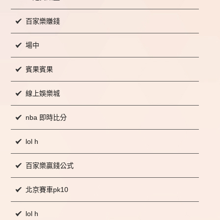
百家樂賺錢
場中
賓果賓果
線上娛樂城
nba 即時比分
lol h
百家樂贏錢公式
北京賽車pk10
lol h