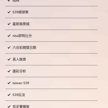
暗棋
539順球單
最新娛樂城
nba即時比分
六合彩開獎日期
真人娛樂
運彩分析
taiwan 539
539玩法
世足賽賭盤