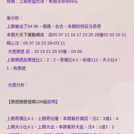
奇偶：上期奇猛烈攻，本期注奇保持先
後分析：
上期後出了04 06，偶偶，合合，本期的特征注奇奇
本期大
天下運動網
底：前05 07 11 16 17 23 25 28後02 03 10 11
精心注：05 07 16 23 28+03 11
大透樂透 前：10 19 21 29 33後：04 06
上期樂透前樂透比1：2：2，奇偶比4:1，和值112，大小比4：
1，有樂透
大透分析：
【
樂透開獎號碼100組
前明】
上期奇偶比4:1，上期奇佔優，本期看好偶回，注2：3或1：4
上期大小比4:1，上期大出，本期看好大延，注4：1或3：2