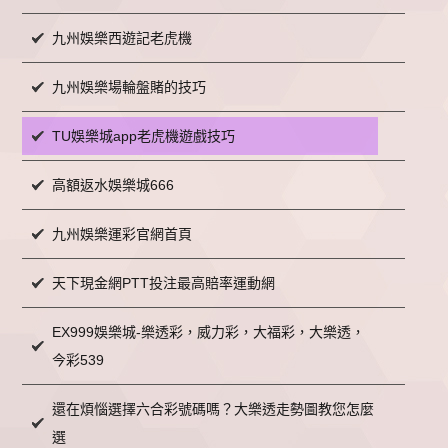
九州娛樂西遊記老虎機
九州娛樂場輪盤賭的技巧
TU娛樂城app老虎機遊戲技巧
高額返水娛樂城666
九州娛樂運彩官網首頁
天下現金網PTT投注最高賠率運動網
EX999娛樂城-樂透彩，威力彩，大福彩，大樂透，
今彩539
還在煩惱選擇六合彩號碼嗎？大樂透走勢圖教您怎麼
選