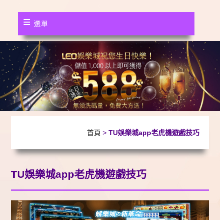
選單
首頁
>
TU娛樂城app老虎機遊戲技巧
TU娛樂城app老虎機遊戲技巧